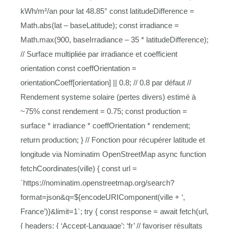
kWh/m²/an pour lat 48.85° const latitudeDifference =
Math.abs(lat – baseLatitude); const irradiance =
Math.max(900, baseIrradiance – 35 * latitudeDifference);
// Surface multipliée par irradiance et coefficient
orientation const coeffOrientation =
orientationCoeff[orientation] || 0.8; // 0.8 par défaut //
Rendement systeme solaire (pertes divers) estimé à
~75% const rendement = 0.75; const production =
surface * irradiance * coeffOrientation * rendement;
return production; } // Fonction pour récupérer latitude et
longitude via Nominatim OpenStreetMap async function
fetchCoordinates(ville) { const url =
`https://nominatim.openstreetmap.org/search?
format=json&q=${encodeURIComponent(ville + ‘,
France’)}&limit=1`; try { const response = await fetch(url,
{ headers: { ‘Accept-Language’: ‘fr’ // favoriser résultats