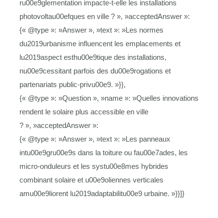
ru00e9glementation impacte-t-elle les installations
photovoltau00efques en ville ? », »acceptedAnswer »:
{« @type »: »Answer », »text »: »Les normes
du2019urbanisme influencent les emplacements et
lu2019aspect esthu00e9tique des installations,
nu00e9cessitant parfois des du00e9rogations et
partenariats public-privu00e9. »}},
{« @type »: »Question », »name »: »Quelles innovations
rendent le solaire plus accessible en ville
? », »acceptedAnswer »:
{« @type »: »Answer », »text »: »Les panneaux
intu00e9gru00e9s dans la toiture ou fau00e7ades, les
micro-onduleurs et les systu00e8mes hybrides
combinant solaire et u00e9oliennes verticales
amu00e9liorent lu2019adaptabilitu00e9 urbaine. »}}]}