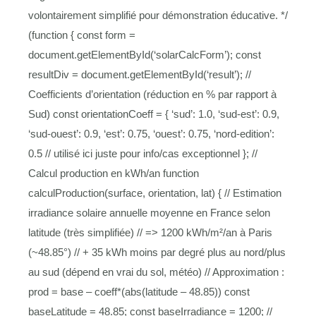
volontairement simplifié pour démonstration éducative. */
(function { const form =
document.getElementById(‘solarCalcForm’); const
resultDiv = document.getElementById(‘result’); //
Coefficients d’orientation (réduction en % par rapport à
Sud) const orientationCoeff = { ‘sud’: 1.0, ‘sud-est’: 0.9,
‘sud-ouest’: 0.9, ‘est’: 0.75, ‘ouest’: 0.75, ‘nord-edition’:
0.5 // utilisé ici juste pour info/cas exceptionnel }; //
Calcul production en kWh/an function
calculProduction(surface, orientation, lat) { // Estimation
irradiance solaire annuelle moyenne en France selon
latitude (très simplifiée) // => 1200 kWh/m²/an à Paris
(~48.85°) // + 35 kWh moins par degré plus au nord/plus
au sud (dépend en vrai du sol, météo) // Approximation :
prod = base – coeff*(abs(latitude – 48.85)) const
baseLatitude = 48.85; const baseIrradiance = 1200; //