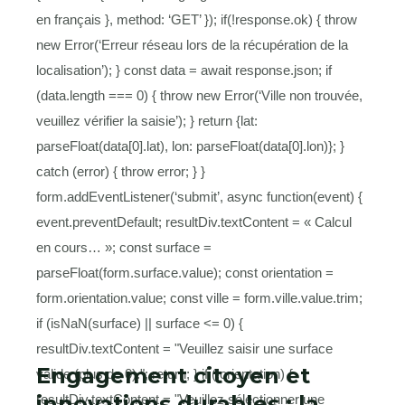
en français }, method: ‘GET’ }); if(!response.ok) { throw
new Error(‘Erreur réseau lors de la récupération de la
localisation’); } const data = await response.json; if
(data.length === 0) { throw new Error(‘Ville non trouvée,
veuillez vérifier la saisie’); } return {lat:
parseFloat(data[0].lat), lon: parseFloat(data[0].lon)}; }
catch (error) { throw error; } }
form.addEventListener(‘submit’, async function(event) {
event.preventDefault; resultDiv.textContent = « Calcul
en cours… »; const surface =
parseFloat(form.surface.value); const orientation =
form.orientation.value; const ville = form.ville.value.trim;
if (isNaN(surface) || surface <= 0) {
resultDiv.textContent = "Veuillez saisir une surface
Engagement citoyen et
valide (plus de 0)."; return; } if (!orientation) {
innovations durables : la
resultDiv.textContent = "Veuillez sélectionner une