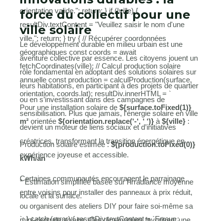
orientation valide."; return; } if (!ville) {
force du collectif pour une
resultDiv.textContent = "Veuillez saisir le nom d'une
ville solaire
ville."; return; } try { // Récupérer coordonnées
Le développement durable en milieu urbain est une
géographiques const coords = await
aventure collective par essence. Les citoyens jouent un
fetchCoordinates(ville); // Calcul production solaire
rôle fondamental en adoptant des solutions solaires sur
annuelle const production = calculProduction(surface,
leurs habitations, en participant à des projets de quartier
orientation, coords.lat); resultDiv.innerHTML = `
ou en s’investissant dans des campagnes de
Pour une installation solaire de
${surface.toFixed(1)}
sensibilisation. Plus que jamais, l’énergie solaire en ville
m²
orientée
${orientation.replace(‘-‘, ‘ ‘)}
à
${ville}
:
devient un moteur de liens sociaux et d’initiatives
créatrices, transformant la transition énergétique en
Production solaire estimée :
${production.toFixed(0)}
expérience joyeuse et accessible.
kWh/an
Certaines communautés encouragent le parrainage
* Estimation simplifiée basée sur l’irradiance moyenne
entre voisins pour installer des panneaux à prix réduit,
locale et la surface.
ou organisent des ateliers DIY pour faire soi-même sa
`; } catch (error) { resultDiv.textContent = `Erreur :
mini-centrale solaire. Ces dynamiques favorisent une