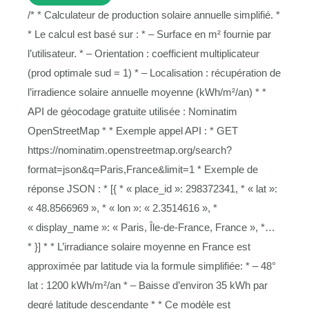
/* * Calculateur de production solaire annuelle simplifié. *
* Le calcul est basé sur : * – Surface en m² fournie par
l’utilisateur. * – Orientation : coefficient multiplicateur
(prod optimale sud = 1) * – Localisation : récupération de
l’irradience solaire annuelle moyenne (kWh/m²/an) * *
API de géocodage gratuite utilisée : Nominatim
OpenStreetMap * * Exemple appel API : * GET
https://nominatim.openstreetmap.org/search?
format=json&q=Paris,France&limit=1 * Exemple de
réponse JSON : * [{ * « place_id »: 298372341, * « lat »:
« 48.8566969 », * « lon »: « 2.3514616 », *
« display_name »: « Paris, Île-de-France, France », *…
* }] * * L’irradiance solaire moyenne en France est
approximée par latitude via la formule simplifiée: * – 48°
lat : 1200 kWh/m²/an * – Baisse d’environ 35 kWh par
degré latitude descendante * * Ce modèle est