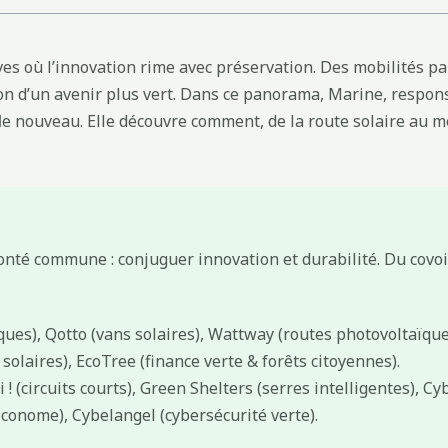
tives où l’innovation rime avec préservation. Des mobilités 
tion d’un avenir plus vert. Dans ce panorama, Marine, respo
fle nouveau. Elle découvre comment, de la route solaire au 
onté commune : conjuguer innovation et durabilité. Du covoi
ques), Qotto (vans solaires), Wattway (routes photovoltaïque
solaires), EcoTree (finance verte & forêts citoyennes).
 ! (circuits courts), Green Shelters (serres intelligentes), C
onome), Cybelangel (cybersécurité verte).