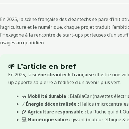
En 2025, la scène française des cleantechs se pare d’initia
l’agriculture et le numérique, chaque projet traduit l’ambi
l’Hexagone à la rencontre de start-ups porteuses d’un souf
usages au quotidien.
🌱 L’article en bref
En 2025, la
scène cleantech française
illustre une vol
up apporte sa pierre à l’édifice d’un avenir plus vert.
🚗
Mobilité durable :
BlaBlaCar (navettes électri
⚡
Énergie décentralisée :
Helios (microcentrales 
🌾
Agriculture responsable :
La Ruche qui dit Oui
💻
Numérique sobre :
qwant (moteur éthique & éc