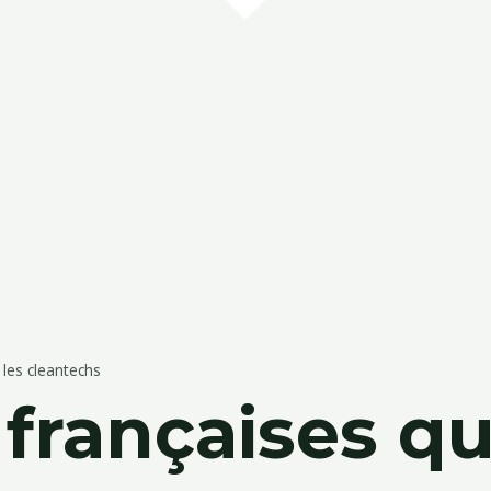
 les cleantechs
 françaises q