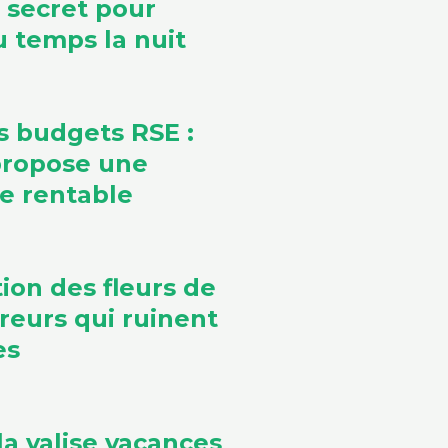
e secret pour
 temps la nuit
s budgets RSE :
propose une
ve rentable
ion des fleurs de
rreurs qui ruinent
es
la valise vacances