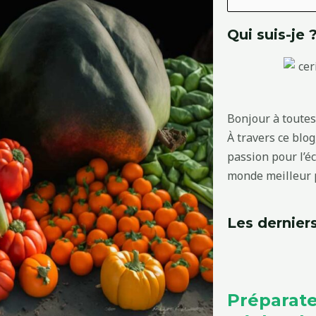
Qui suis-je 
Bonjour à toutes 
À travers ce blo
passion pour l’é
monde meilleur p
Les derniers
Préparate