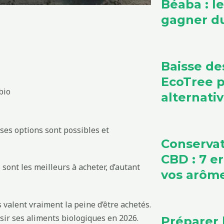
Béaba : l
gagner du
Baisse de
EcoTree 
bio
alternati
ses options sont possibles et
Conservat
CBD : 7 e
s sont les meilleurs à acheter, d’autant
vos arôm
s valent vraiment la peine d’être achetés.
sir ses aliments biologiques en 2026.
Préparer 