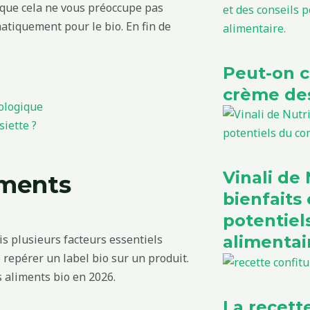
u que cela ne vous préoccupe pas
matiquement pour le bio. En fin de
Peut-on 
crème des
ologique
siette ?
Vinali de N
iments
bienfaits 
potentie
alimentai
s plusieurs facteurs essentiels
e repérer un label bio sur un produit.
s aliments bio en 2026.
La recett