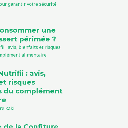
consommer une
sert périmée ?
utrifii : avis,
et risques
ls du complément
re
e de la Confiture