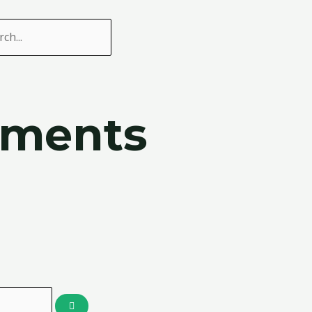
ercher
liments