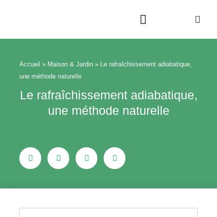
Aller
au
contenu
Beauté & Bien-être
Maison & Jardin
Accueil
»
Maison & Jardin
»
Le rafraîchissement adiabatique,
une méthode naturelle
Le rafraîchissement adiabatique,
une méthode naturelle